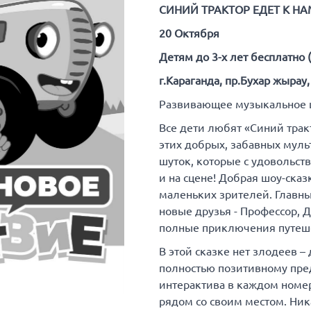
СИНИЙ ТРАКТОР ЕДЕТ К НА
20 Октября
Детям до 3-х лет бесплатно 
г.Караганда, пр.Бухар жырау
Развивающее музыкальное ш
Все дети любят «Синий тракт
этих добрых, забавных мул
шуток, которые с удовольств
и на сцене! Добрая шоу-ск
маленьких зрителей. Главны
новые друзья - Профессор, 
полные приключения путеше
В этой сказке нет злодеев – 
полностью позитивному пред
интерактива в каждом номер
рядом со своим местом. Ник