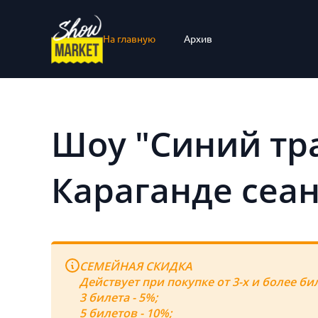
На главную
Архив
Шоу "Синий тра
Караганде сеан
СЕМЕЙНАЯ СКИДКА
Действует при покупке от 3-х и более би
3 билета - 5%;
5 билетов - 10%;