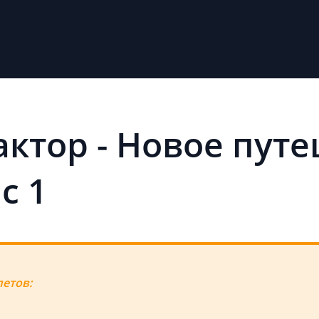
ктор - Новое путе
с 1
летов: