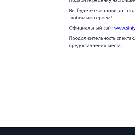
Подарите ребенку настоящи
Вы будете счастливы от того
любимым героем!
Официальный сайт
www.siniy
Продолжительность спектакля
предоставления места.