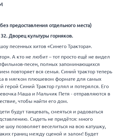
М
(без предоставления отдельного места)
, 32. Дворец культуры горняков.
оу песенных хитов «Синего Трактора».
ор». А кто не любит – тот просто ещё не видел
ьтфильмов-песен, полных запоминающихся
ием повторяет вся семья. Синий трактор теперь
азка в мягком плюшевом формате для самых
й герой Синий Трактор гулял и потерялся. Его
Девочка Маша и Мальчик Петя - отправляются в
ствие, чтобы найти его дом.
дети будут танцевать, смеяться и радоваться
ставлению. Сидеть не придётся: много
е шоу позволяет веселиться на всю катушку,
аких границ между сценой и залом! Будет