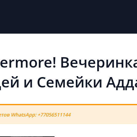
ermore! Вечеринка
дей и Семейки Адд
тов WhatsApp: +77056511144