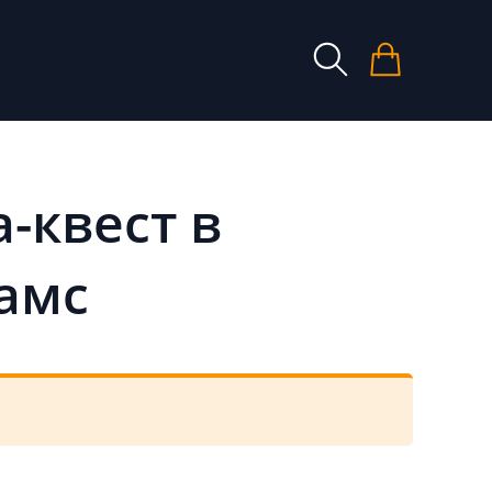
-квест в
амс