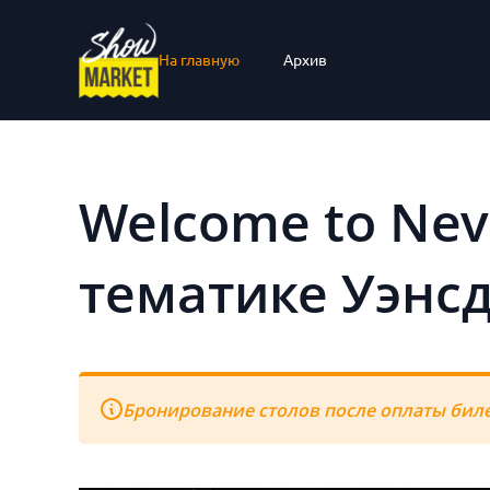
На главную
Архив
Welcome to Nev
тематике Уэнс
Бронирование столов после оплаты биле