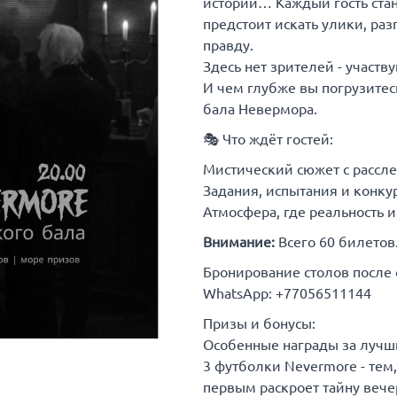
истории… Каждый гость стан
предстоит искать улики, раз
правду.
Здесь нет зрителей - участв
И чем глубже вы погрузитесь
бала Невермора.
🎭 Что ждёт гостей:
Мистический сюжет с рассл
Задания, испытания и конку
Атмосфера, где реальность 
Внимание:
Всего 60 билетов
Бронирование столов после
WhatsApp: +77056511144
Призы и бонусы:
Особенные награды за лучш
3 футболки Nevermore - тем,
первым раскроет тайну вече