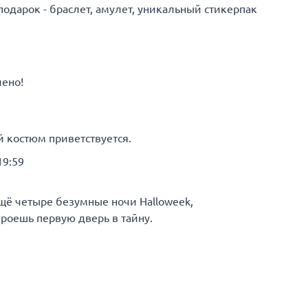
подарок - браслет, амулет, уникальный стикерпак
чено!
 костюм приветствуется.
19:59
щё четыре безумные ночи Halloweek,
кроешь первую дверь в тайну.