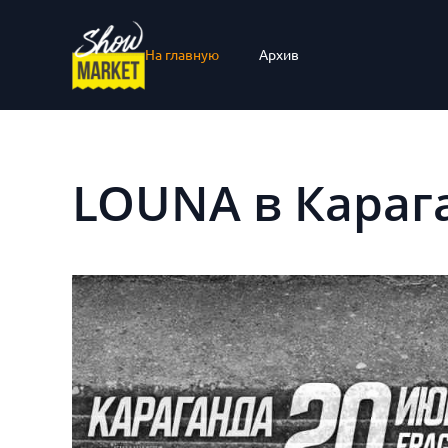
На главную
Архив
LOUNA в Караг