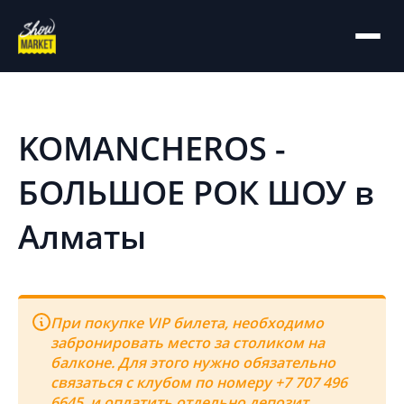
На главную
Архив
KOMANCHEROS -
БОЛЬШОЕ РОК ШОУ в
Алматы
При покупке VIP билета, необходимо
забронировать место за столиком на
балконе. Для этого нужно обязательно
связаться с клубом по номеру +7 707 496
6645, и оплатить отдельно депозит