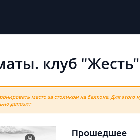
маты. клуб "Жесть"
ронировать место за столиком на балконе. Для этого н
льно депозит
Прошедшее