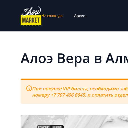
На главную
Архив
Алоэ Вера в Ал
При покупке VIP билета, необходимо заб
номеру +7 707 496 6645, и оплатить отде